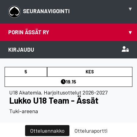
▾
SEURANAVIGOINTI
PORIN ÄSSÄT RY
▾
KIRJAUDU
5
KES
19.15
U18 Akatemia
,
Harjoitusottelut 2026-2027
Lukko U18 Team - Ässät
Tuki-areena
Otteluennakko
Otteluraportti